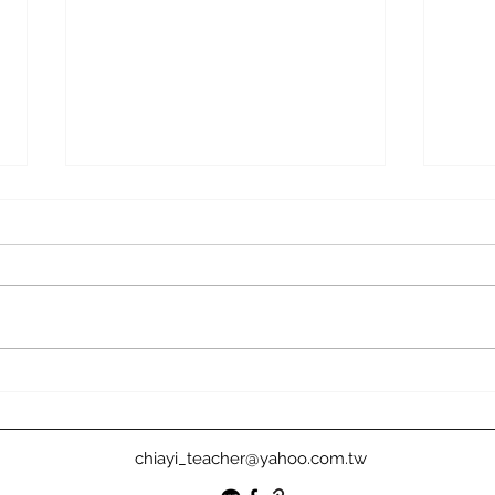
自由開講》當教育折損於調查
校事
制度 微小衝突正侵吞教育資源
場價
chiayi_teacher@yahoo.com.tw