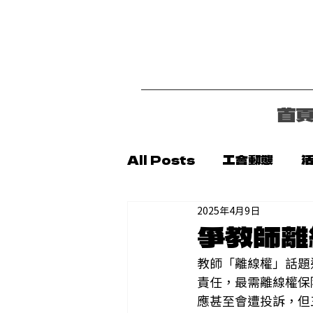
首
All Posts
工會動態
2025年4月9日
代轉消息
新聞稿
公
爭教師離
教師「離線權」話題
責任，最需離線權保
應甚至會遭投訴，但