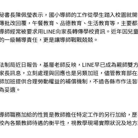
秘書長陳佩瑩表示，國小導師的工作從學生踏入校園就開
簿批改回覆，午餐教育、品德教育、生活教育等，主要都
導師經常被要求用LINE向家長轉傳學校資訊。近年因兒
的一級輔導責任，更是讓導師戰戰兢兢。
法制局近日報告，基層老師反映，LINE早已成為親師雙
家長訊息，立刻處理與回應也是另類加班，儘管教育部在
師加班提供合理勞動權益的補償機制，不過各縣市作法皆
為妥適。
導師職務加給的性質是教師擔任特定工作的另行加給，歷
校內各類教師待遇的衡平性，視教學現場實際狀況及地方