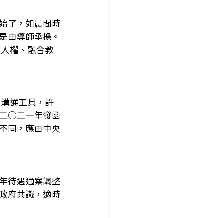
始了，如晨間時
是由導師承擔。
童人權、融合教
方溝通工具，許
二○二一年發函
不同，應由中央
年待遇通案調整
政府共識，適時