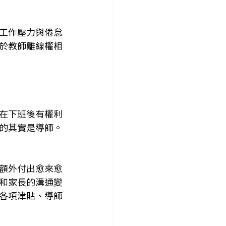
工作壓力與倦怠
於教師離線權相
在下班後有權利
的其實是導師。
額外付出愈來愈
和家長的溝通變
各項津貼、導師