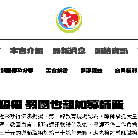
頁
本會介紹
最新消息
聯絡資訊
活動宣傳及分享
工會投書
爭取權益
會員福利
告
會訊相關連結
線權 教團也籲加導師費
近來吵得沸沸揚揚，第一線教育現場認為，導師承擔大量
障。教團直言，即時通訊軟體普及後，導師不僅工作負擔
三千元的導師職務加給已十餘年未調，應先檢討導師職務