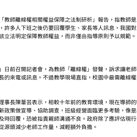
「教師離線權相關權益保障之法制研析」報告，指教師是
，許多人下班之後仍要回覆學生、家長等人訊息，我國對
該立法明定保障教師權益，而非僅由指導原則予以規範。
」日前召開記者會，為教師「離線權」發聲，訴求讓老師
長的來電或訊息。不過教學現場直指，校園中最需離線權
理事長陳葦芸表示，相較十年前的教育環境，現在導師的
新政策做宣導、協助調查，班級經營面臨更多考驗，像是
及時回覆，恐被指責親師溝通不良。政府除了應評估現行
從源頭減少老師工作量，減輕額外負擔。