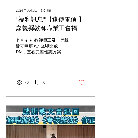
2026年8月5日
∙
1
分鐘
*福利訊息*【遠傳電信 】
嘉義縣教師職業工會福利
方案
👨‍👩‍👧‍👦 教師員工及一等親
皆可申辦 👉 立即開啟
DM，查看完整優惠方案！
📖：
https://linevoom.line.me/post/1178582406556733214
📌直營門市申辦務必主動告
知優惠代碼36782598 📌網路
門市申辦務必輸入所屬驗證
46
0
碼11485