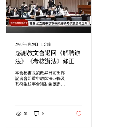
2026年7月28日
∙
1
分鐘
感謝教文會退回《解聘辦
法》《考核辦法》修正
案，全教總努力爭取解決
本會祕書長劉政昇日前出席
校事會議亂象前進一步。
記者會即重申教師法29條及
其衍生校事會議亂象應盡速
終止。此次退回，我們期待
教育部與教師組織展開對
話，傾聽基層意見，同理教
育困境，儘速提出合理的重
訂版本.勿再重蹈之前惡法訂
51
0
定的覆轍。 網址：
https://www.nftu.org.tw/news/news_view.aspx?
NewsID=20260727115821D17C