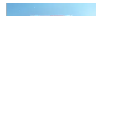
2026年7月21日
∙
1
分鐘
*福利訊息*愛康衛生棉 免
費體驗包開放申請中！
【會員限定】免費體驗包開
放申請中！ 本會特別向 愛
康衛生棉 爭取會員專屬試用
體驗。 ✅ 免費申請 ✅ 數量
有限，送完為止 有興趣的會