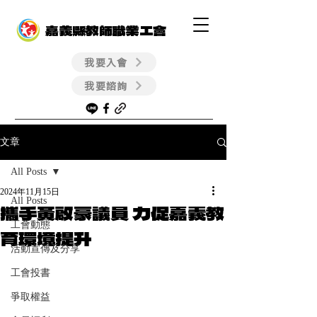
嘉義縣教師職業工會
我要入會
我要諮詢
文章
All Posts
2024年11月15日
All Posts
攜手黃啟豪議員 力促嘉義教
工會動態
育環境提升
活動宣傳及分享
工會投書
爭取權益