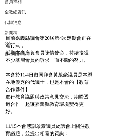
會員福利
全教總資訊
代轉消息
新聞稿
目前嘉義縣議會第20屆第4次定期會正在
公告
進行式，
近期本會肩負會員陳情使命，持續接獲
會訊相關連結
不少基層會員的訴求，而不斷的努力。
本會於11/4日偕同拜會黃啟豪議員是本縣
在地優秀的代議士，也是本會的【教育
合作夥伴】
進行教育議題與政策意見交流，期盼透
過合作一起讓嘉義縣教育環境變得更
好。
11/15本會感謝啟豪議員於議會上關注教
育議題，並提出相關的質詢：