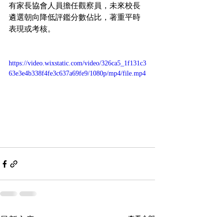
有家長協會人員擔任觀察員，未來校長
遴選朝向降低評鑑分數佔比，著重平時
表現或考核。
https://video.wixstatic.com/video/326ca5_1f131c3
63e3e4b338f4fe3c637a69fe9/1080p/mp4/file.mp4