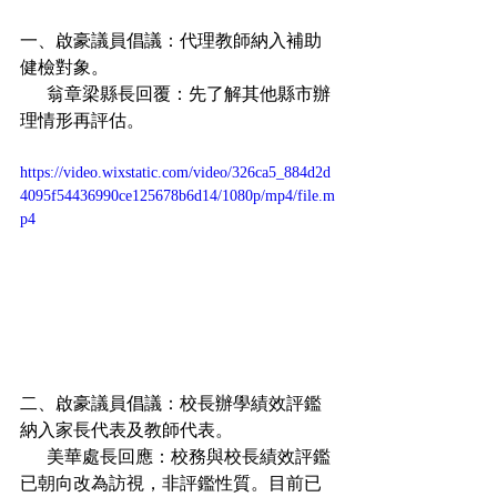
一、啟豪議員倡議：代理教師納入補助
健檢對象。
      翁章梁縣長回覆：先了解其他縣市辦
理情形再評估。
https://video.wixstatic.com/video/326ca5_884d2d
4095f54436990ce125678b6d14/1080p/mp4/file.m
p4
二、啟豪議員倡議：校長辦學績效評鑑
納入家長代表及教師代表。
      美華處長回應：校務與校長績效評鑑
已朝向改為訪視，非評鑑性質。目前已