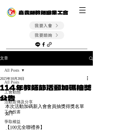
嘉義縣教師職業工會
我要入會
我要諮詢
文章
All Posts
2025年10月28日
All Posts
114年教師節活動加碼抽獎
工會動態
公告
活動宣傳及分享
本次活動加碼新入會會員抽獎得獎名單
工會投書
如下
爭取權益
【100元全聯禮券】