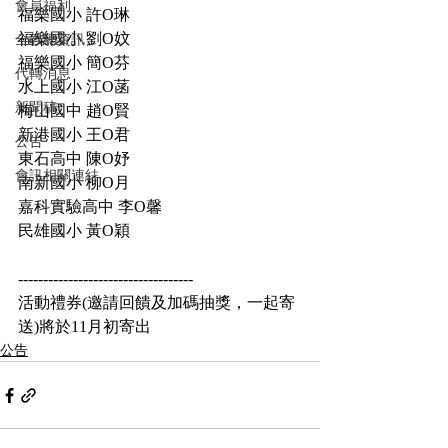
會員福利
福樂國小 許
O
琳
福樂國小 劉
O
妏
全教總資訊
福樂國小 簡
O
芬
代轉消息
水上國小 江
O
菡
新聞稿
梅山國中 趙
O
賢
新港國小 王
O
君
公告
東石高中 陳
O
妤
會訊相關連結
南新國小 柳
O
月
嘉科實驗高中 李
O
馨
民雄國小 黃
O
穎
-----------------------------------
活動禮券(邀請回饋及加碼抽獎，一起寄
送)將於11月初寄出
公告