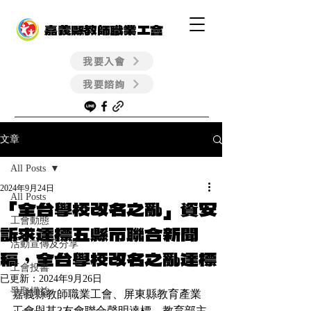
嘉義縣教師職業工會
我要入會
我要諮詢
文章
All Posts
2024年9月24日
All Posts
「全台學校改名之亂」資安
工會動態
訴求達標五縣市聯合新聞
活動宣傳及分享
稿，全台學校改名之亂達標
工會投書
已更新：
2024年9月26日
爭取權益
嘉義縣教師職業工會、屏東縣教育產業
工會與其3友會聯合聲明達標，教育部主