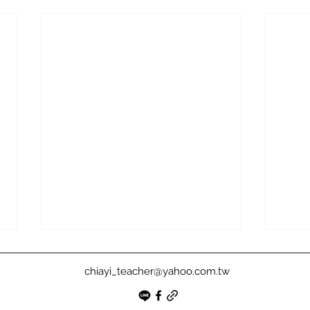
chiayi_teacher@yahoo.com.tw