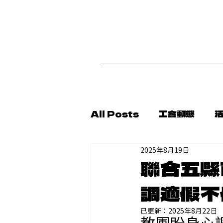
首
All Posts
工會動態
2025年8月19日
代轉消息
新聞稿
公
聯合五縣
調適假不
已更新：
2025年8月22日
教團盼身心