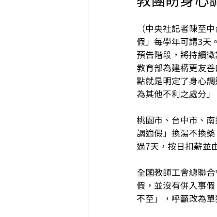
（中央社記者陳至中
假」每學年可請3天
預告階段，將持續徵
教育部為建構更友善
點就是明定了身心調
為其他不利之處分」
桃園市、台中市、南
調適假」換湯不換藥
過7天，按日扣薪並
全國教師工會總聯合
假，並沒有併入事假
不至」，呼籲改為單