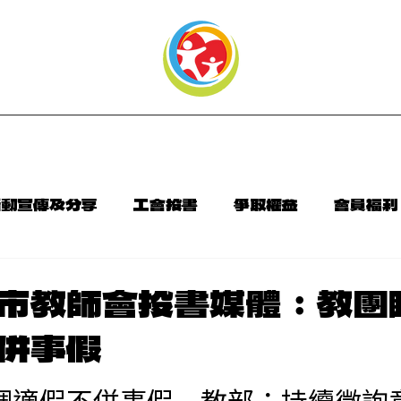
頁
本會介紹
最新消息
聯絡資訊
活動宣傳及分享
工會投書
爭取權益
會員福利
告
會訊相關連結
市教師會投書媒體：教團
併事假
調適假不併事假　教部：持續徵詢