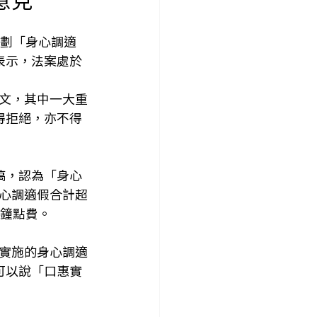
規劃「身心調適
表示，法案處於
文，其中一大重
得拒絕，亦不得
稿，認為「身心
心調適假合計超
課鐘點費。
實施的身心調適
可以說「口惠實