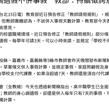
台北15日電）教育部近日預告修正「教師請假規則」，
。但教師團體認為，不該併入事假天數計算。教育部今天
詢意見。
的校園職場環境，近日預告修正「教師請假規則」部分條
適假，每學年可請3天，可以小時來請，並規定「學校不
。
投縣、嘉義市、嘉義縣等5縣市教師會昨天晚間發布新聞
。草案條文併入事假計算，並規定事假、家庭照顧假及身
由學校支付代課費，如果沒超過7天，教師還是須自付代
會（全教總）今天也透過新聞稿指出，高中職學生已全面
；教師的身心調適假，卻還是併入每年只有7天的事假，
獨計算。